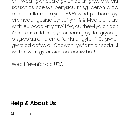
chi! Wedi'i gwneud o gyfuniad unigryw o wrei
sassafras, sbeisys, perlysiau, rhisgl, aeron, a 
sarsaparilla, mae rysáit A&W wedi parhau'n gy
ei ymddangosiad cyntaf ym 1919. Mae plant ac
wrth eu bodd yn ymroi i fygiau rhewllyd o'r dd
Americanaidd hon, yn arbennig gyda'i gilydd 
o sgwpiau o hufen iâ fanila ar gyfer fflôt gwra
gwraidd adfywiol! Cadwch rywfaint o'r soda 
wrth law ar gyfer eich barbeciw haf!
Wedi'i fewnforio o UDA.
Help & About Us
About Us