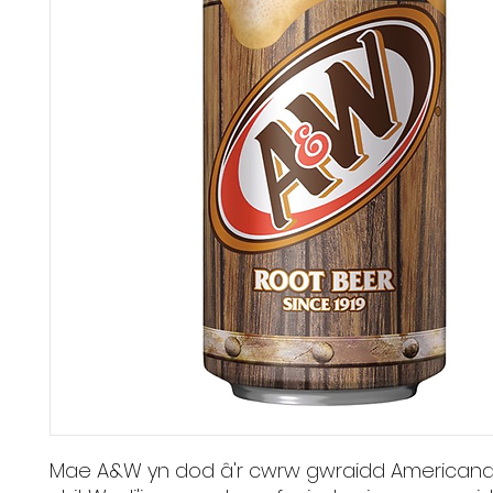
Mae A&W yn dod â'r cwrw gwraidd Americanai